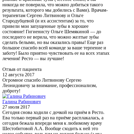
никогда не поверила, что можно добиться такого
результата, которого мы добились с Вами). Врачам-
терапевтам Сергею Литвинову и Ольге
Стародубцевой (и их ассистентам) за то, что
привели мои запущенные зубы в хорошее
состояние! Гигиенисту Ольге Шемякиной — до
последнего не верила, что можно желтые зубы
сделать белыми, но вы оказались правы! Еще раз
большое спасибо всей команде за ваше терпение и
заботу! Было приятно чувствовать ее на всех этапах
лечения! Ресто — вы лучшие!
Отзыв от пациента
12 августа 2017
Огромное спасибо Литвинову Сергею
Леонидовичу за внимание, профессионализм,
доброту!
Галина Рабинович
27 июля 2017
Сегодня снова ходили с дочкой на приём в Ресто.
Ева только первый раз на приёме расплакалась, а
сегодня бежала впереди меня к любимому врачу
Шестобитовой А.А. Вообще сходить к ней это
целое событие, ведь там не делают больно (а мы