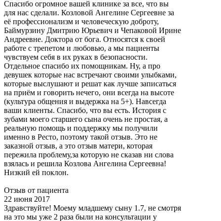
Спасибо огромное вашей клинике за все, что вы
для нас сделали. Козловой Ангелине Сергеевне за
её профессионализм и человеческую доброту,
Баймурзину Дмитрию Юрьевич и Чепаковой Ирине
Андреевне. Доктора от бога. Относятся к своей
работе с трепетом и любовью, а мы пациенты
чувствуем себя в их руках в безопасности.
Отдельное спасибо их помощникам. Ну, а про
девушек которые нас встречают своими улыбками,
которые выслушают и решат как лучше записаться
на приём и говорить нечего, они всегда на высоте
(культура общения и выдержка на 5+). Навсегда
ваши клиенты. Спасибо, что вы есть. История с
зубами моего старшего сына очень не простая, а
реальную помощь и поддержку мы получили
именно в Ресто, поэтому такой отзыв. Это не
заказной отзыв, а это отзыв матери, которая
пережила проблему,за которую не сказав ни слова
взялась и решила Козлова Ангелина Сергеевна!
Низкий ей поклон.
Отзыв от пациента
22 июня 2017
Здравствуйте! Моему младшему сыну 1.7, не смотря
на это мы уже 2 раза были на консультации у