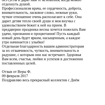
отдохнуть душой.
Профессионализм врача, ее сердечность, доброта,
внимательность, ласковое слово, нежные руки,
чуткое отношение очень располагают к себе. Она
дарит детям тепло своей души и моя внучка с
удовольствием бежит к ней на прием. В
преддверии праздника весны хочется пожелать Вам
удачи, признания и процветания! Пусть каждый
новый день будет ярким, насыщенным, а каждое
утро начинается с улыбки!
Отдельная благодарность вашим администраторам
за их отзывчивость, чуткость, внимательность и
радушие, с которым они нас встречают. Здоровья
Вам всем, счастья, любви и успехов в достижении
поставленных целей.
Отзыв от Веры Ф.
09 февраля 2017
Поздравляю весь прекрасный коллектив с Днём
стоматолога! Желаю развития и процветания
клинике, улыбок и радостей всем лично!
Анна Рябцева
14 января 2017