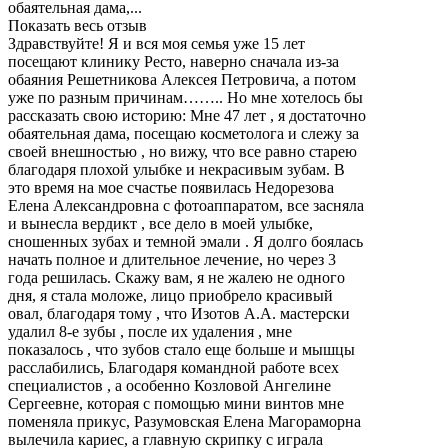
обаятельная дама,...
Показать весь отзыв
Здравствуйте! Я и вся моя семья уже 15 лет
посещают клинику Ресто, наверно сначала из-за
обаяния Решетникова Алексея Петровича, а потом
уже по разным причинам…….. Но мне хотелось бы
рассказать свою историю: Мне 47 лет , я достаточно
обаятельная дама, посещаю косметолога и слежу за
своей внешностью , но вижу, что все равно старею
благодаря плохой улыбке и некрасивым зубам. В
это время на мое счастье появилась Недорезова
Елена Александровна с фотоаппаратом, все засняла
и вынесла вердикт , все дело в моей улыбке,
сношенных зубах и темной эмали . Я долго боялась
начать полное и длительное лечение, но через 3
года решилась. Скажу вам, я не жалею не одного
дня, я стала моложе, лицо приобрело красивый
овал, благодаря тому , что Изотов А.А. мастерски
удалил 8-е зубы , после их удаления , мне
показалось , что зубов стало еще больше и мышцы
расслабились, Благодаря командной работе всех
специалистов , а особенно Козловой Ангелине
Сергеевне, которая с помощью мини винтов мне
поменяла прикус, Разумовская Елена Магораморна
вылечила кариес, а главную скрипку с играла