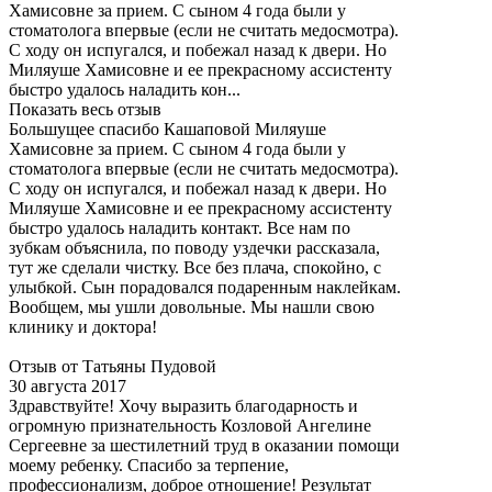
Хамисовне за прием. С сыном 4 года были у
стоматолога впервые (если не считать медосмотра).
С ходу он испугался, и побежал назад к двери. Но
Миляуше Хамисовне и ее прекрасному ассистенту
быстро удалось наладить кон...
Показать весь отзыв
Большущее спасибо Кашаповой Миляуше
Хамисовне за прием. С сыном 4 года были у
стоматолога впервые (если не считать медосмотра).
С ходу он испугался, и побежал назад к двери. Но
Миляуше Хамисовне и ее прекрасному ассистенту
быстро удалось наладить контакт. Все нам по
зубкам объяснила, по поводу уздечки рассказала,
тут же сделали чистку. Все без плача, спокойно, с
улыбкой. Сын порадовался подаренным наклейкам.
Вообщем, мы ушли довольные. Мы нашли свою
клинику и доктора!
Отзыв от Татьяны Пудовой
30 августа 2017
Здравствуйте! Хочу выразить благодарность и
огромную признательность Козловой Ангелине
Сергеевне за шестилетний труд в оказании помощи
моему ребенку. Спасибо за терпение,
профессионализм, доброе отношение! Результат