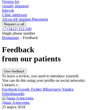
Version for
visually impaired
Izhevsk
Clinic addresses
All-on-4® Implant Placement
+7 (3412) 312-100
Single phone number
Homepage
–
Feedback
Feedback
from our patients
To leave a review, you need to
introduce yourself
.
You can do this using your profile on social networks:
Связать с:
Facebook
Google
Twitter
ВКонтакте
Yandex
Odnoklassniki
Даша Алексеева
25 марта 2018