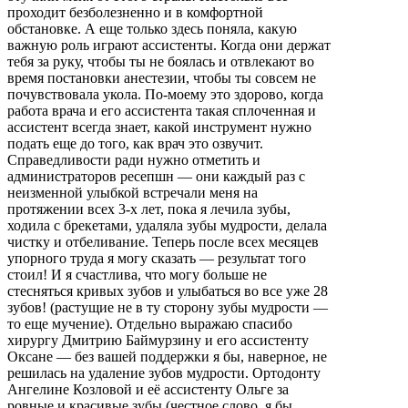
проходит безболезненно и в комфортной
обстановке. А еще только здесь поняла, какую
важную роль играют ассистенты. Когда они держат
тебя за руку, чтобы ты не боялась и отвлекают во
время постановки анестезии, чтобы ты совсем не
почувствовала укола. По-моему это здорово, когда
работа врача и его ассистента такая сплоченная и
ассистент всегда знает, какой инструмент нужно
подать еще до того, как врач это озвучит.
Справедливости ради нужно отметить и
администраторов ресепшн — они каждый раз с
неизменной улыбкой встречали меня на
протяжении всех 3-х лет, пока я лечила зубы,
ходила с брекетами, удаляла зубы мудрости, делала
чистку и отбеливание. Теперь после всех месяцев
упорного труда я могу сказать — результат того
стоил! И я счастлива, что могу больше не
стесняться кривых зубов и улыбаться во все уже 28
зубов! (растущие не в ту сторону зубы мудрости —
то еще мучение). Отдельно выражаю спасибо
хирургу Дмитрию Баймурзину и его ассистенту
Оксане — без вашей поддержки я бы, наверное, не
решилась на удаление зубов мудрости. Ортодонту
Ангелине Козловой и её ассистенту Ольге за
ровные и красивые зубы (честное слово, я бы