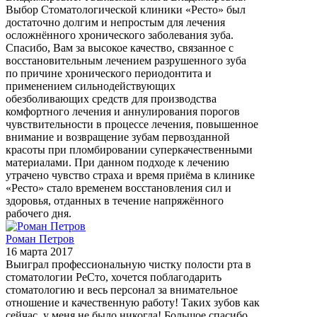
Выбор Стоматологической клиники «Ресто» был
достаточно долгим и непростым для лечения
осложнённого хронического заболевания зуба.
Спасибо, Вам за высокое качество, связанное с
восстановительным лечением разрушенного зуба
по причине хронического периодонтита и
применением сильнодействующих
обезболивающих средств для производства
комфортного лечения и аннулирования порогов
чувствительности в процессе лечения, повышенное
внимание и возвращение зубам первозданной
красоты при пломбировании суперкачественными
материалами. При данном подходе к лечению
утрачено чувство страха и время приёма в клинике
«Ресто» стало временем восстановления сил и
здоровья, отданных в течение напряжённого
рабочего дня.
Роман Петров
16 марта 2017
Выиграл профессиональную чистку полости рта в
стоматологии РеСто, хочется поблагодарить
стоматологию и весь персонал за внимательное
отношение и качественную работу! Таких зубов как
сейчас, у меня не было никогда! Большое спасибо