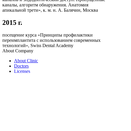
каналы, алгоритм обнаружения. Анатомия
апикальной трети», к. м. н. А. Балячин, Москва
2015 г.
посещение курса «Принципы профилактики
переимплантита с использованием современных
технологий», Swiss Dental Academy
About Company
About Clinic
Doctors
Licenses
Certificates and Awards
Documents
Job vacancies
Request a statement for the tax return
Alena Shajhutdinova
Clinic Administrator,