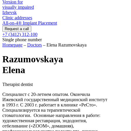
Version for
visually impaired
Izhevsk
Clinic addresses
All-on-4® Implant Placement
+7 (3412) 312-100
Single phone number
Homepage
–
Doctors
–
Elena Razumovskaya
Razumovskaya
Elena
Therapist dentist
Специалист с 20-летнем опытом. Окончила
Ижевский государственный медицинский институт
в 1993 г. С 2003 г. работает в клинике «РеСто».
Специализируется на терапевтической
стоматологии. Основные направления в работе:
художественная реставрация, эндодонтия,
отбеливание («ZOOM», домашняя),