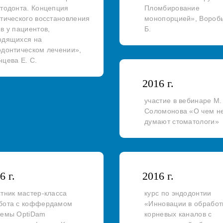
ртодонта. Концепция
Пломбирование
етического восстановления
монопорцией», Вороб
в у пациентов,
Б.
одящихся на
одонтическом лечении»,
нцева Е. С.
2016 г.
участие в вебинаре М.
Соломонова «О чем н
думают стоматологи»
6 г.
2016 г.
стник мастер-класса
курс по эндодонтии
бота с коффердамом
«Инновации в обработ
темы OptiDam
корневых каналов с