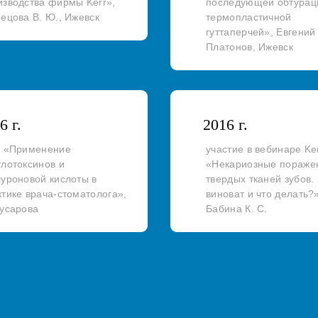
изводства фирмы Kerr»,
последующей обтурац
нецова В. Ю., Ижевск
термопластичной
гуттаперчей», Евгений
Платонов, Ижевск
6 г.
2016 г.
с «Применение
участие в вебинаре Ke
улотоксинов и
«Некариозные пораже
луроновой кислоты в
твердых тканей зубов.
ктике врача-стоматолога»,
виноват и что делать?»
Бусарова
Бабина К. С.