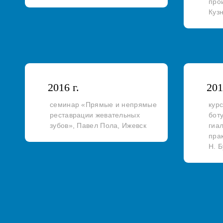
про
Куз
2016 г.
201
семинар «Прямые и непрямые
кур
реставрации жевательных
бот
зубов», Павел Пола, Ижевск
гиа
пра
Н. 