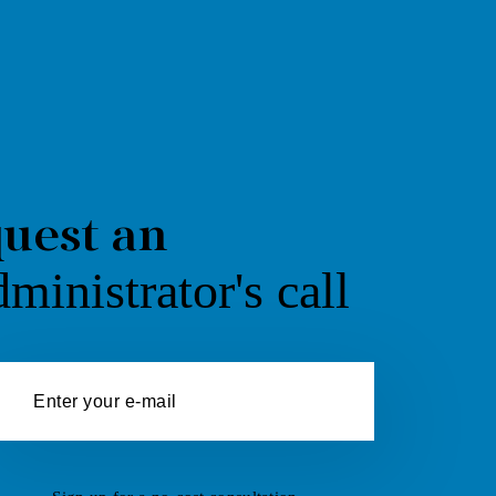
Documents
Job vacancies
Request a statement for the tax return
uest an
dministrator's call