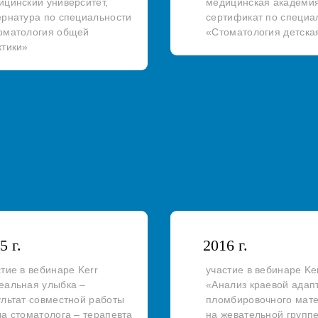
ицинский университет,
медицинская академия
ернатура по специальности
сертификат по специа
оматология общей
«Стоматология детска
ктики»
5 г.
2016 г.
стие в вебинаре Kerr
участие в вебинаре Ke
еальная улыбка –
«Анализ краевой адап
ультат совместной работы
пломбировочного мат
ча стоматолога – терапевта
на жевательной группе