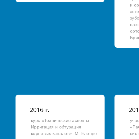
и о
эст
зубо
нах
орт
Бря
2016 г.
201
курс «Технические аспекты.
уча
Ирригация и обтурация
«Ра
корневых каналов». М. Елендо
сис