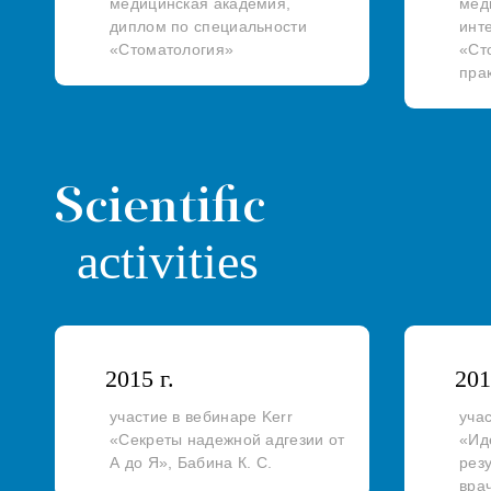
медицинская академия,
мед
диплом по специальности
инт
«Стоматология»
«Ст
пра
Scientific
activities
2015 г.
201
участие в вебинаре Kerr
уча
«Секреты надежной адгезии от
«Ид
А до Я», Бабина К. С.
рез
вра