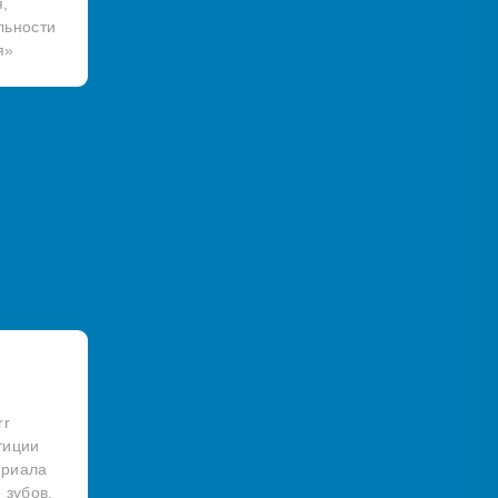
,
льности
я»
rr
тиции
ериала
 зубов.