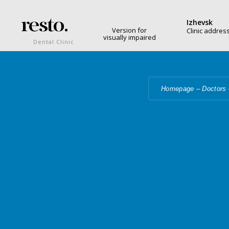
resto.
Izhevsk
Version for
Clinic addres
visually impaired
Dental Clinic
Homepage
–
Doctors