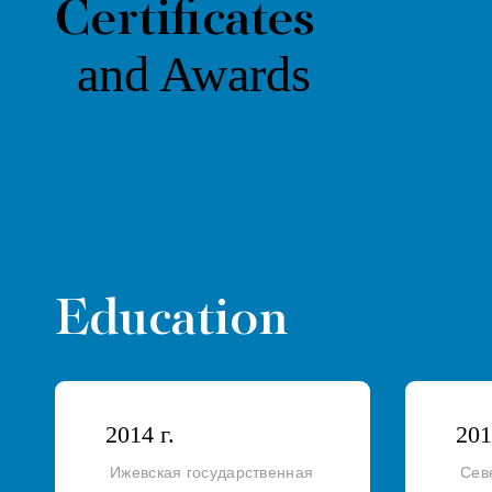
Certificates
and Awards
Education
2014 г.
201
Ижевская государственная
Сев